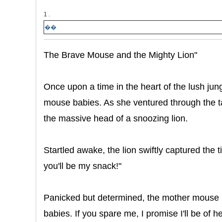
1 .
��
The Brave Mouse and the Mighty Lion"
Once upon a time in the heart of the lush jun
mouse babies. As she ventured through the ta
the massive head of a snoozing lion.
Startled awake, the lion swiftly captured t
you'll be my snack!"
Panicked but determined, the mother mouse ple
babies. If you spare me, I promise I'll be of 