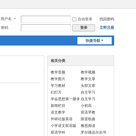
用户名
自动登录
找回密码
密码
立即注册
登录
快捷导航
相关分类
教学音频
教学视频
教学图片
教学文章
学习教材
头部文章
幻灯片
自主学习
学会思想第一册录
自主学习
音.
新闻栏目
小初高
语文教学
双语早教
外研社版英语
陈雷歌曲
小学语文双语版
雅思阅读
双语学科
罗尔德达尔丛书