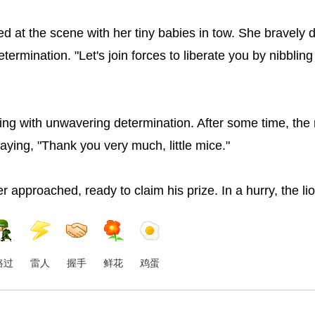
 at the scene with her tiny babies in tow. She bravely d
etermination. "Let's join forces to liberate you by nibblin
 with unwavering determination. After some time, the n
aying, "Thank you very much, little mice."
er approached, ready to claim his prize. In a hurry, the l
路过
雷人
握手
鲜花
鸡蛋