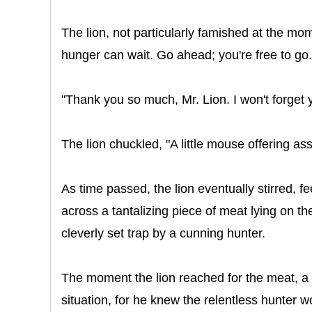
The lion, not particularly famished at the m
hunger can wait. Go ahead; you're free to go.
"Thank you so much, Mr. Lion. I won't forget y
The lion chuckled, "A little mouse offering as
As time passed, the lion eventually stirred,
across a tantalizing piece of meat lying on the
cleverly set trap by a cunning hunter.
The moment the lion reached for the meat, a 
situation, for he knew the relentless hunter 