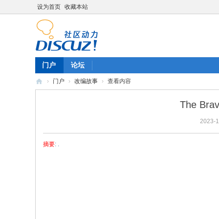
设为首页
收藏本站
门户
论坛
›
门户
›
改编故事
›
查看内容
陈
The Brav
雷
2023-1
英
语
摘要
: .