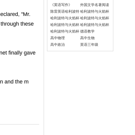
读100篇》
《英语写作》
外国文学名著阅读
陈雷英语哈利波特
哈利波特与火焰杯
eclared, "Mr.
学校
章节梗概汉语
哈利波特与火焰杯
哈利波特与火焰杯
g through these
章节梗概英语
章节梗概双语
哈利波特与火焰杯
哈利波特与火焰杯
人物简介汉语
人物简介英语
哈利波特与火焰杯
德语教学
人物简介双语
高中物理
高中生物
高中政治
英语三年级
et finally gave
ion and the m