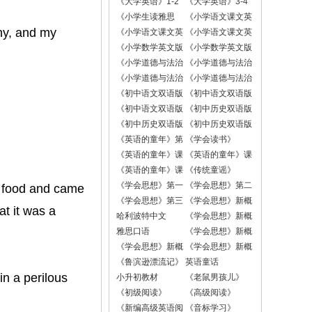
《大学英语》1-2
《大学英语》3-4
册
册
《小学生读雅思
《小学语文课文英
一》
文版一年级》
iny, and my
《小学语文课文英
《小学语文课文英
文版二年级》
文版三年级》
《小学数学英文版
《小学数学英文版
1-3年级》
4-6年级》
《小学道德与法治
《小学道德与法治
2-3年级》
4年级》
《小学道德与法治
《小学道德与法治
5年级》
6年级》
《初中语文双语版
《初中语文双语版
七年级》
八年级》
《初中语文双语版
《初中历史双语版
九年级》
七年级》
《初中历史双语版
《初中历史双语版
八年级》
九年级》
《英语的童年》第
《学会读书》
二册
《英语的童年》课
《英语的童年》课
标版1-2年级
标版3-4年级
《英语的童年》课
《传统童谣》
标版5-6年级
《学会思想》第一
《学会思想》第二
or food and came
册
册
《学会思想》第三
《学会思想》新概
at it was a
册
念版第一册
哈利波特中文
《学会思想》新概
念版第二册
雅思口语
《学会思想》新概
念版第三册
《学会思想》新概
《学会思想》新概
念版第四册
念版第五册
《鲁滨逊漂流记》
英语童话
n a perilous
小升初教材
《老鼠男孩儿》
《初级阅读》
《高级阅读》
《新编高级英语阅
《音标学习》