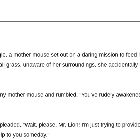
gle, a mother mouse set out on a daring mission to feed h
ll grass, unaware of her surroundings, she accidentally
he tiny mother mouse and rumbled, "You've rudely awaken
aded, "Wait, please, Mr. Lion! I'm just trying to provid
help to you someday."