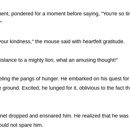
oment, pondered for a moment before saying, "You're so t
"
our kindness," the mouse said with heartfelt gratitude.
sistance to a mighty lion, what an amusing thought!"
 feeling the pangs of hunger. He embarked on his quest f
 ground. Excited, he lunged for it, oblivious to the fact th
net dropped and ensnared him. He realized that he was i
would not spare him.