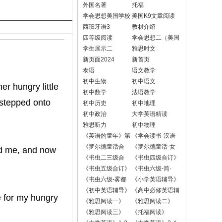
外国名著
托福
学会思想美国学校
美国K9文章阅读
版
西班牙语3
教材介绍
四等级阅读
学会思想二（美国
小学六年级版）
学生展示二
雅思时文
新页面2024
新首页
泰语
语文教学
初中生物
初中语文
er hungry little
初中数学
法语教学
 stepped onto
初中历史
初中地理
初中政治
大学英语精读
雅思听力
初中物理
《英语的童年》第
《学会读书-汉语
一册
版》
《罗尔德童话合
《罗尔德童话-女
ed me, and now
订》（《魔法手
巫》
《书虫二三级合
《书虫四级合订》
指》+《了不起的
订》
（《双城记》《黑
《书虫五级合订》
《书虫六级-简·
狐狸爸爸》+《小
骏马》）
（《大卫科波菲
爱》
《书虫六级-雾都
《小学英语辅导》
乔治的神奇魔
尔》《远大前
孤儿》
《初中英语辅导》
《高中必修英语辅
药》）
程》）
e for my hungry
导》
《雅思阅读一》
《雅思阅读二》
（加中心思想）
《雅思阅读三》
《托福阅读》