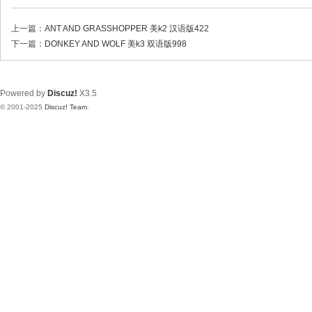
上一篇：
ANT AND GRASSHOPPER 美k2 汉语版422
下一篇：
DONKEY AND WOLF 美k3 双语版998
Powered by
Discuz!
X3.5
© 2001-2025
Discuz! Team
.