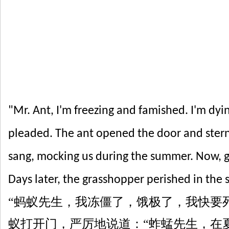
"Mr. Ant, I'm freezing and famished. I'm dy
pleaded. The ant opened the door and stern
sang, mocking us during the summer. Now, g
Days later, the grasshopper perished in the 
“蚂蚁先生，我
冻僵了，饿极了
，我快要
蚁打开门，
严厉
地说道：
“蚱蜢先生，在