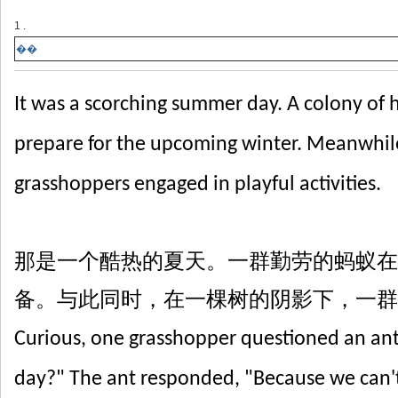
1 .
��
It was a scorching summer day. A colony of h
prepare for the upcoming winter. Meanwhile
grasshoppers engaged in playful activities.
那是一个酷热的夏天。一群勤劳的蚂蚁
在
备。与此同时，在一棵树的阴影下，一群
Curious, one grasshopper questioned an ant,
day?" The ant responded, "Because we can't f