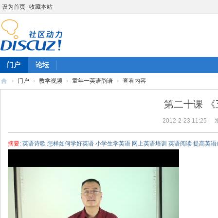
设为首页
收藏本站
门户
论坛
›
门户
›
教学视频
›
童年一英语韵语
›
查看内容
陈
第二十课 《
雷
2012-2-23 11:25
|
英
语
摘要
: 英语诗歌 怎样如何学好英语 小学生学英语 网上英语培训 英语阅读 提高英