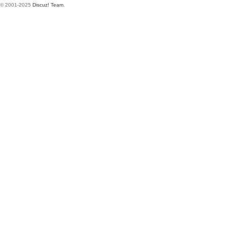
© 2001-2025
Discuz! Team
.