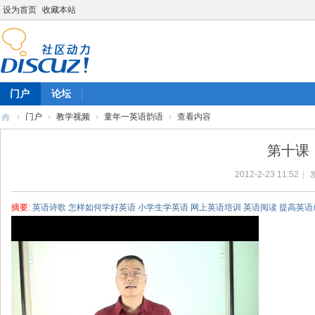
设为首页
收藏本站
门户
论坛
›
门户
›
教学视频
›
童年一英语韵语
›
查看内容
陈
第十课《
雷
2012-2-23 11:52
|
英
语
摘要
: 英语诗歌 怎样如何学好英语 小学生学英语 网上英语培训 英语阅读 提高英