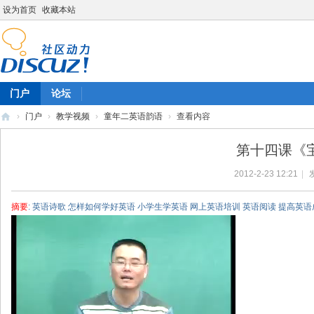
设为首页
收藏本站
门户
论坛
›
门户
›
教学视频
›
童年二英语韵语
›
查看内容
陈
第十四课《宝
雷
2012-2-23 12:21
|
英
语
摘要
: 英语诗歌 怎样如何学好英语 小学生学英语 网上英语培训 英语阅读 提高英