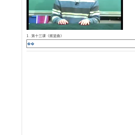
1 . 第十三课《摇篮曲》
��