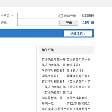
用户名
自动登录
找回密码
密码
立即注册
登录
快捷导航
相关分类
英语的童年第一册
英语的童年第一册
1
1
英语的童年第一册
教学成果1
默写视频
学好字母和音标1
背诵和识读1
读英文原著1
看我读的好不好1
首页字母和音标1
《英语的童年》第
一册学习动作
《英语的童年》第
《英语的童年》第
一册做动作背诵
二册学习动作
《英语的童年》第
电影
二册做动作背诵
学会思想第一册
全英文视频教学
每周一歌
第8次课 说写课文
A
第八次课 说写课文
第八次课默写课文