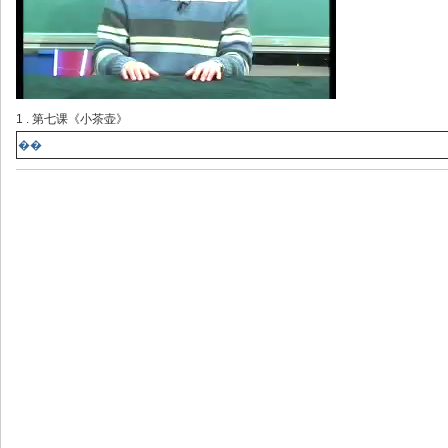
1 . 第七课《小茶壶》
��