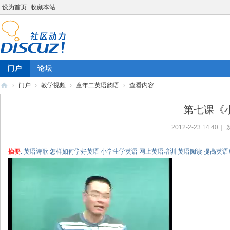
设为首页
收藏本站
门户
论坛
›
门户
›
教学视频
›
童年二英语韵语
›
查看内容
陈
第七课《
雷
2012-2-23 14:40
|
英
语
摘要
: 英语诗歌 怎样如何学好英语 小学生学英语 网上英语培训 英语阅读 提高英