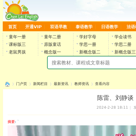
首页
开通VIP
双语早教
泰语教学
日语教学
法语
童年一册
童年二册
学好字母
学会读书
课标版三
原版童话
学思一册
学思二册
老鼠男孩
概念版一
新概念版二
新概念版三
陈
门户页
新闻栏目
最新资讯
教师资讯
查看内容
陈雷、刘静谈
2024-2-28 18:11
|
发
›
›
›
›
›
摘要
: `
陈雷