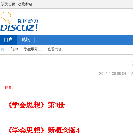
设为首页
收藏本站
门户
论坛
›
门户
›
学生展示二
›
查看内容
陈
雷
2024-1-30 09:04
|
英
语
摘要
: ·
《学会思想》第3册
《学会思想》新概念版4