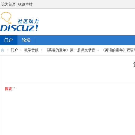
设为首页
收藏本站
门户
论坛
›
门户
›
教学音频
›
《英语的童年》第一册课文录音
›
《英语的童年》双语录
陈
雷
英
语
摘要
: `