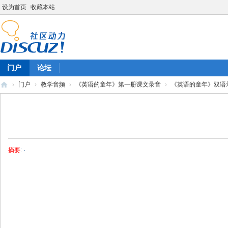
设为首页
收藏本站
门户
论坛
›
门户
›
教学音频
›
《英语的童年》第一册课文录音
›
《英语的童年》双语录
陈
雷
英
语
摘要
: ·