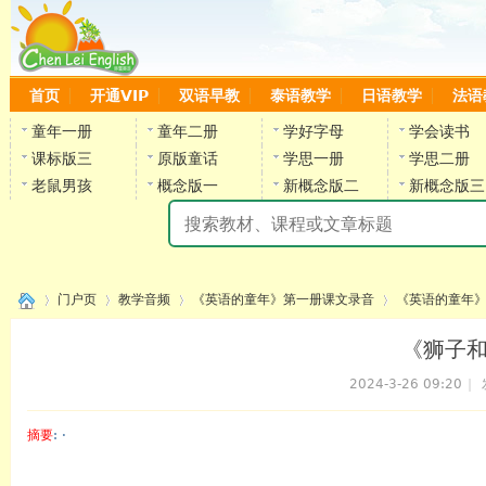
首页
开通VIP
双语早教
泰语教学
日语教学
法语
童年一册
童年二册
学好字母
学会读书
课标版三
原版童话
学思一册
学思二册
老鼠男孩
概念版一
新概念版二
新概念版三
陈
门户页
教学音频
《英语的童年》第一册课文录音
《英语的童年》
《狮子和
2024-3-26 09:20
|
›
›
›
›
摘要
: ·
陈雷