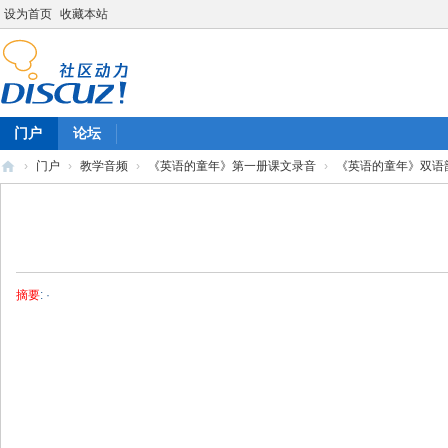
设为首页
收藏本站
门户
论坛
›
门户
›
教学音频
›
《英语的童年》第一册课文录音
›
《英语的童年》双语韵
陈
雷
英
语
摘要
: ·