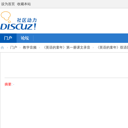
设为首页
收藏本站
门户
论坛
›
门户
›
教学音频
›
《英语的童年》第一册课文录音
›
《英语的童年》双语韵
陈
雷
英
语
摘要
: ·