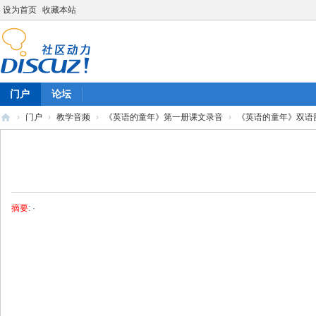
设为首页
收藏本站
门户
论坛
›
门户
›
教学音频
›
《英语的童年》第一册课文录音
›
《英语的童年》双语韵
陈
雷
英
语
摘要
: ·