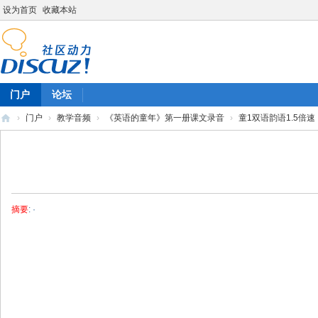
设为首页
收藏本站
门户
论坛
›
门户
›
教学音频
›
《英语的童年》第一册课文录音
›
童1双语韵语1.5倍速
陈
雷
英
语
摘要
: ·