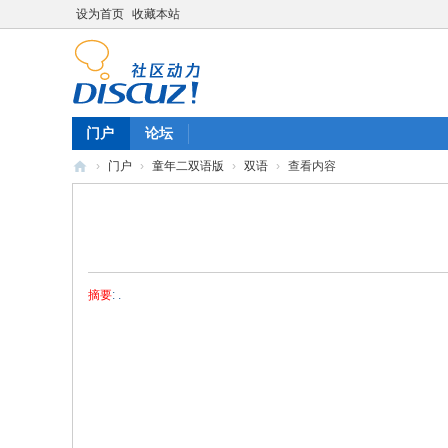
设为首页
收藏本站
门户
论坛
›
门户
›
童年二双语版
›
双语
›
查看内容
陈
雷
英
语
摘要
: .