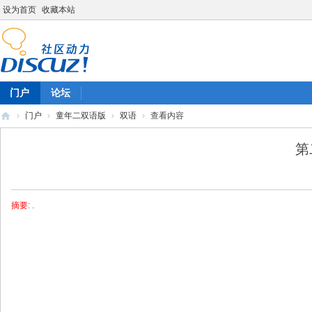
设为首页
收藏本站
门户
论坛
›
门户
›
童年二双语版
›
双语
›
查看内容
陈
第
雷
英
语
摘要
: .