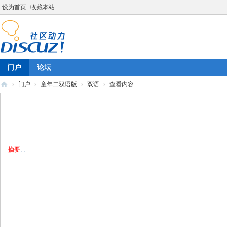
设为首页
收藏本站
门户
论坛
›
门户
›
童年二双语版
›
双语
›
查看内容
陈
雷
英
语
摘要
: .