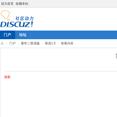
设为首页
收藏本站
门户
论坛
›
门户
›
童年二双语版
›
双语1.5
›
查看内容
陈
雷
英
语
摘要
: .