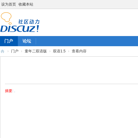
设为首页
收藏本站
门户
论坛
›
门户
›
童年二双语版
›
双语1.5
›
查看内容
陈
雷
英
语
摘要
: .