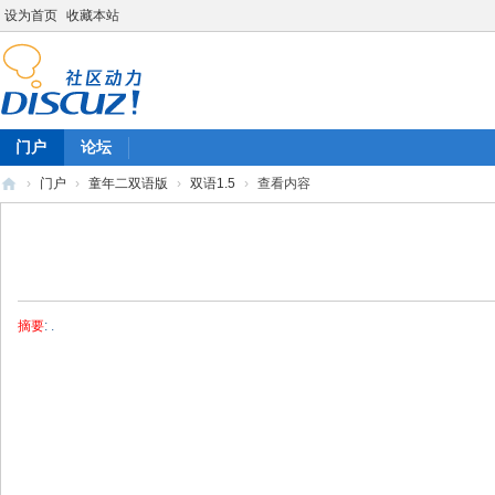
设为首页
收藏本站
门户
论坛
›
门户
›
童年二双语版
›
双语1.5
›
查看内容
陈
雷
英
语
摘要
: .