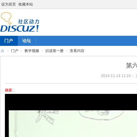
设为首页
收藏本站
门户
论坛
›
门户
›
教学视频
›
识读第一册
›
查看内容
陈
第
雷
2014-11-14 11:24
|
英
语
摘要
: .