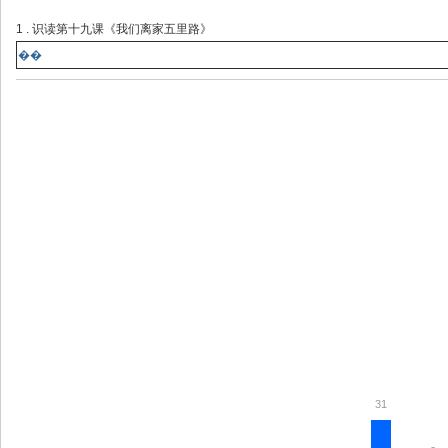
1 . 识读第十九课《我们离家五里路》
��
31