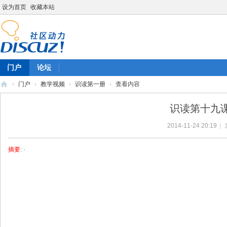
设为首页
收藏本站
门户
论坛
›
门户
›
教学视频
›
识读第一册
›
查看内容
陈
识读第十九
雷
2014-11-24 20:19
|
英
语
摘要
: ·