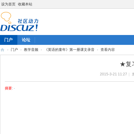
设为首页
收藏本站
门户
论坛
›
门户
›
教学音频
›
《英语的童年》第一册课文录音
›
查看内容
陈
★复习
雷
2015-3-21 11:27
|
英
语
摘要
: ·