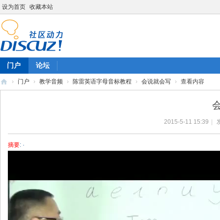
设为首页
收藏本站
门户
论坛
›
门户
›
教学音频
›
陈雷英语字母音标教程
›
会说就会写
›
查看内容
陈
雷
2015-5-11 15:39
|
英
语
摘要
: ·