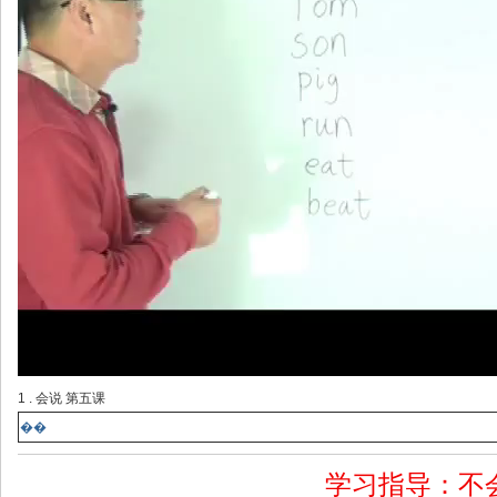
1 . 会说 第五课
��
学习指导：
不