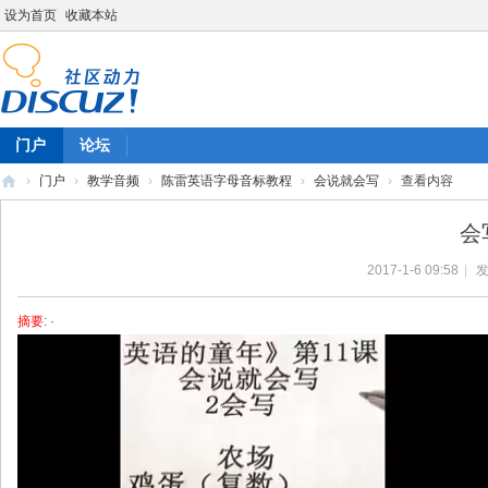
设为首页
收藏本站
门户
论坛
›
门户
›
教学音频
›
陈雷英语字母音标教程
›
会说就会写
›
查看内容
陈
会
雷
2017-1-6 09:58
|
发
英
语
摘要
: ·