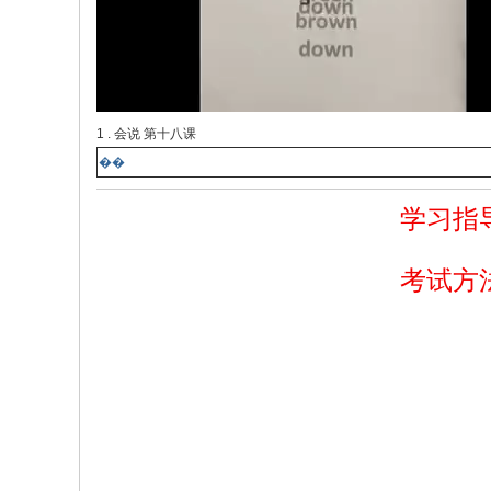
1 . 会说 第十八课
��
学习指
读的
考试方