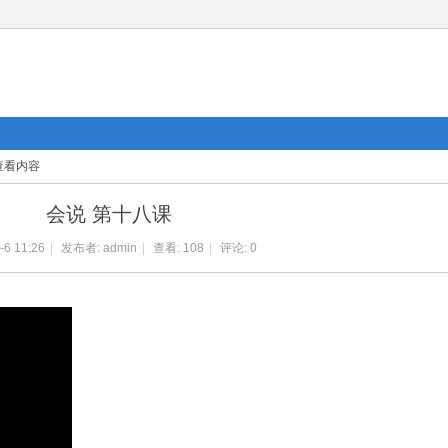
查看内容
会说 第十八课
-6 11:26
|
发布者:
admin
|
查看:
108
|
评论: 0