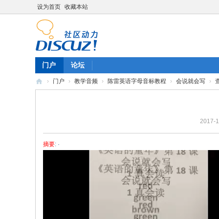
设为首页
收藏本站
门户
论坛
›
门户
›
教学音频
›
陈雷英语字母音标教程
›
会说就会写
›
陈
雷
2017-1
英
语
摘要
: ·