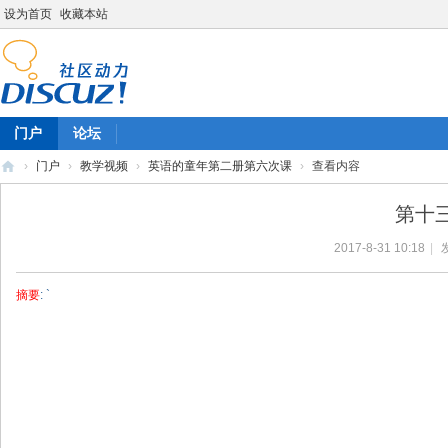
设为首页
收藏本站
门户
论坛
›
门户
›
教学视频
›
英语的童年第二册第六次课
›
查看内容
陈
第十
雷
2017-8-31 10:18
|
英
语
摘要
: `