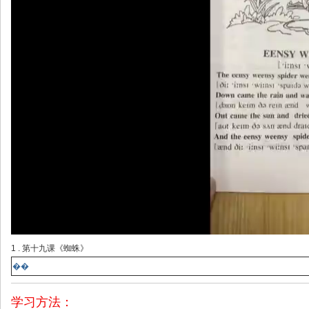
1 . 第十九课《蜘蛛》
��
学习方法：