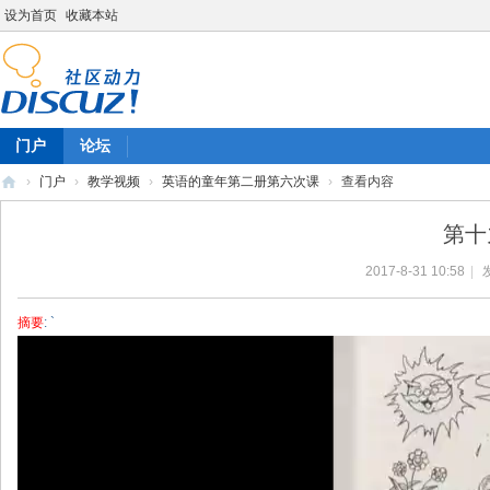
设为首页
收藏本站
门户
论坛
›
门户
›
教学视频
›
英语的童年第二册第六次课
›
查看内容
陈
第十
雷
2017-8-31 10:58
|
英
语
摘要
: `