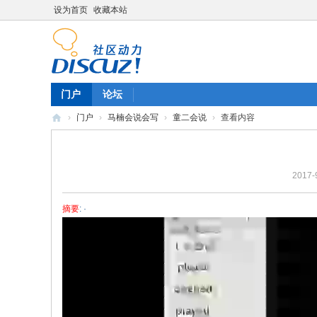
设为首页
收藏本站
门户
论坛
›
门户
›
马楠会说会写
›
童二会说
›
查看内容
陈
雷
2017-
英
语
摘要
: ·