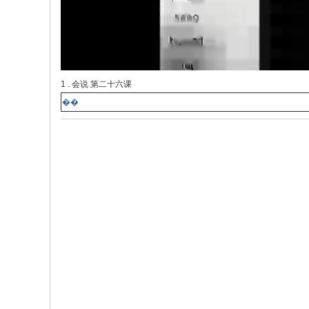
1 . 会说 第二十六课
��