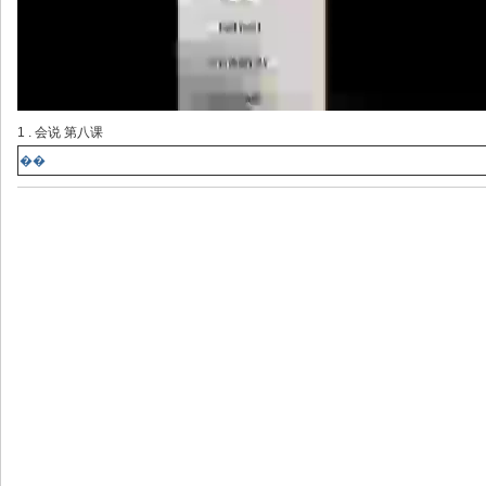
1 . 会说 第八课
��