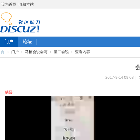
设为首页
收藏本站
门户
论坛
›
门户
›
马楠会说会写
›
童二会说
›
查看内容
陈
雷
2017-9-14 09:08
|
英
语
摘要
: ·