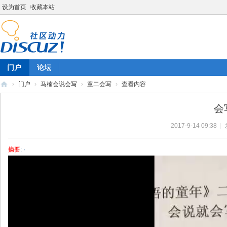
设为首页
收藏本站
门户
论坛
›
门户
›
马楠会说会写
›
童二会写
›
查看内容
陈
会
雷
2017-9-14 09:38
|
英
语
摘要
: ·