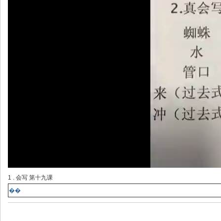
1 . 会写 第十九课
��