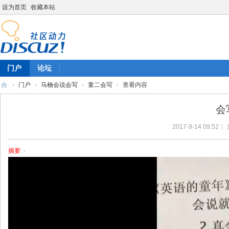
设为首页
收藏本站
门户
论坛
›
门户
›
马楠会说会写
›
童二会写
›
查看内容
陈
会
雷
2017-9-14 09:52
|
英
语
摘要
: ·