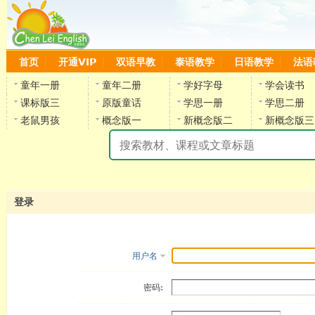
首页
开通VIP
双语早教
泰语教学
日语教学
法语
童年一册
童年二册
学好字母
学会读书
课标版三
原版童话
学思一册
学思二册
老鼠男孩
概念版一
新概念版二
新概念版三
陈
登录
用户名
密码: