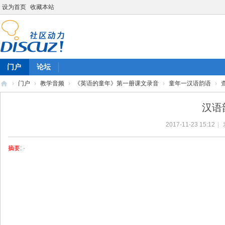
设为首页
收藏本站
门户
论坛
›
门户
›
教学音频
›
《英语的童年》第一册课文录音
›
童年一汉语韵语
›
陈
汉语
雷
2017-11-23 15:12
|
英
语
摘要
: ·