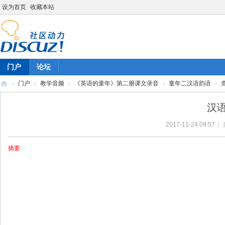
设为首页
收藏本站
门户
论坛
›
门户
›
教学音频
›
《英语的童年》第二册课文录音
›
童年二汉语韵语
›
陈
汉
雷
2017-11-24 09:57
|
英
语
摘要
: ·