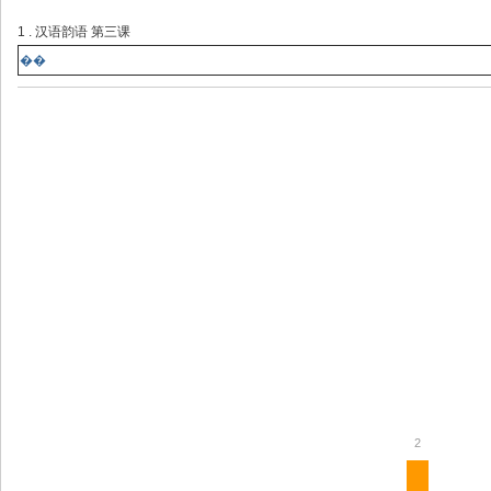
1 . 汉语韵语 第三课
��
2