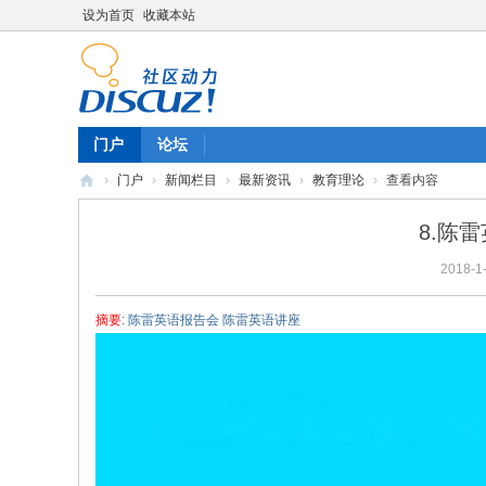
设为首页
收藏本站
门户
论坛
›
门户
›
新闻栏目
›
最新资讯
›
教育理论
›
查看内容
陈
8.陈
雷
2018-1-
英
语
摘要
: 陈雷英语报告会 陈雷英语讲座