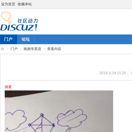
设为首页
收藏本站
门户
论坛
›
门户
›
画画学英语
›
查看内容
陈
雷
2018-3-29 15:25
|
英
语
摘要
: `