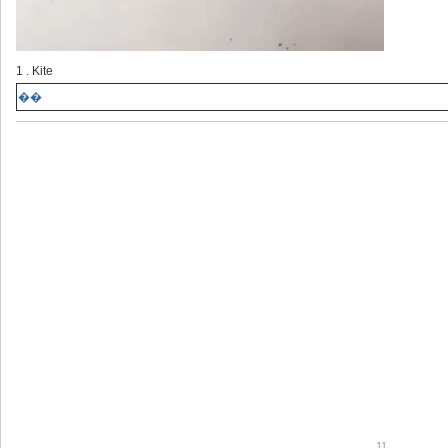
1 . Kite
��
11