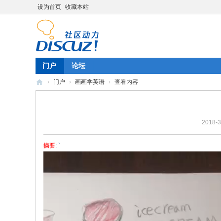
设为首页
收藏本站
门户
论坛
›
门户
›
画画学英语
›
查看内容
陈
雷
2018-3
英
语
摘要
: `