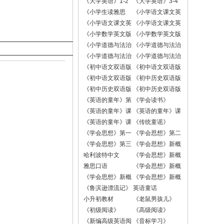
《大学英语》1-2
《大学英语》3-4
册
册
《小学生读雅思
《小学语文课文英
一》
文版一年级》
《小学语文课文英
《小学语文课文英
文版二年级》
文版三年级》
《小学数学英文版
《小学数学英文版
1-3年级》
4-6年级》
《小学道德与法治
《小学道德与法治
2-3年级》
4年级》
《小学道德与法治
《小学道德与法治
5年级》
6年级》
《初中语文双语版
《初中语文双语版
七年级》
八年级》
《初中语文双语版
《初中历史双语版
九年级》
七年级》
《初中历史双语版
《初中历史双语版
八年级》
九年级》
《英语的童年》第
《学会读书》
二册
《英语的童年》课
《英语的童年》课
标版1-2年级
标版3-4年级
《英语的童年》课
《传统童谣》
标版5-6年级
《学会思想》第一
《学会思想》第二
册
册
《学会思想》第三
《学会思想》新概
册
念版第一册
哈利波特中文
《学会思想》新概
念版第二册
雅思口语
《学会思想》新概
念版第三册
《学会思想》新概
《学会思想》新概
念版第四册
念版第五册
《鲁滨逊漂流记》
英语童话
小升初教材
《老鼠男孩儿》
《初级阅读》
《高级阅读》
《新编高级英语阅
《音标学习》