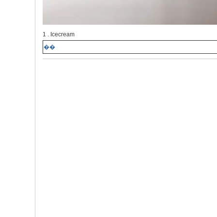
1 . Icecream
��