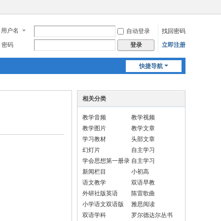
用户名
自动登录
找回密码
密码
立即注册
登录
快捷导航
相关分类
教学音频
教学视频
教学图片
教学文章
学习教材
头部文章
幻灯片
自主学习
学会思想第一册录
自主学习
音.
新闻栏目
小初高
语文教学
双语早教
外研社版英语
陈雷歌曲
小学语文双语版
雅思阅读
双语学科
罗尔德达尔丛书