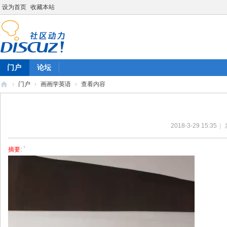
设为首页
收藏本站
门户
论坛
›
门户
›
画画学英语
›
查看内容
陈
雷
2018-3-29 15:35
|
英
语
摘要
: `