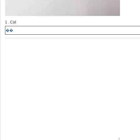
1 . Cat
��
7