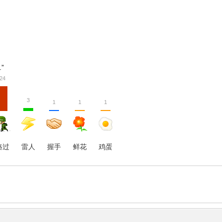
.”
24
3
1
1
1
路过
雷人
握手
鲜花
鸡蛋