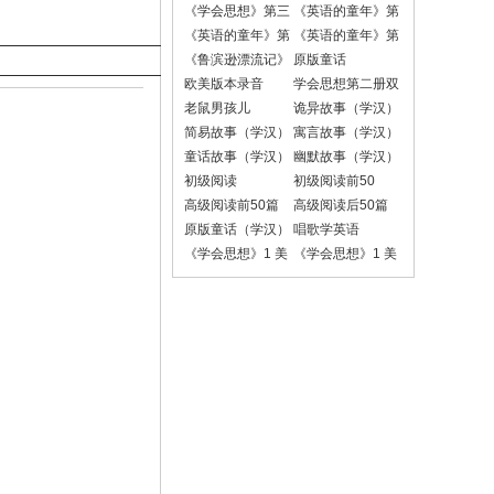
《学会思想》第三
《英语的童年》第
册
一册课文录音
《英语的童年》第
《英语的童年》第
二册课文录音
二册对话录音
《鲁滨逊漂流记》
原版童话
欧美版本录音
学会思想第二册双
语朗读版
老鼠男孩儿
诡异故事（学汉）
简易故事（学汉）
寓言故事（学汉）
童话故事（学汉）
幽默故事（学汉）
初级阅读
初级阅读前50
高级阅读前50篇
高级阅读后50篇
原版童话（学汉）
唱歌学英语
《学会思想》1 美
《学会思想》1 美
国小学1-6年级版
国小学1-6年级版