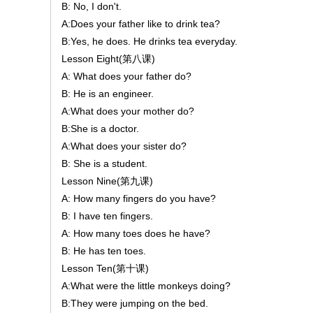
B: No, I don't.
A:Does your father like to drink tea?
B:Yes, he does. He drinks tea everyday.
Lesson Eight(第八课)
A: What does your father do?
B: He is an engineer.
A:What does your mother do?
B:She is a doctor.
A:What does your sister do?
B: She is a student.
Lesson Nine(第九课)
A: How many fingers do you have?
B: I have ten fingers.
A: How many toes does he have?
B: He has ten toes.
Lesson Ten(第十课)
A:What were the little monkeys doing?
B:They were jumping on the bed.