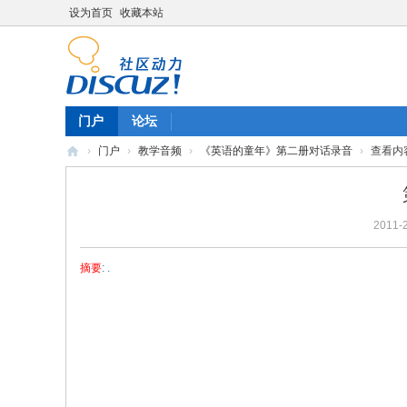
设为首页
收藏本站
门户
论坛
›
门户
›
教学音频
›
《英语的童年》第二册对话录音
›
查看内
陈
雷
2011-2
英
语
摘要
: .