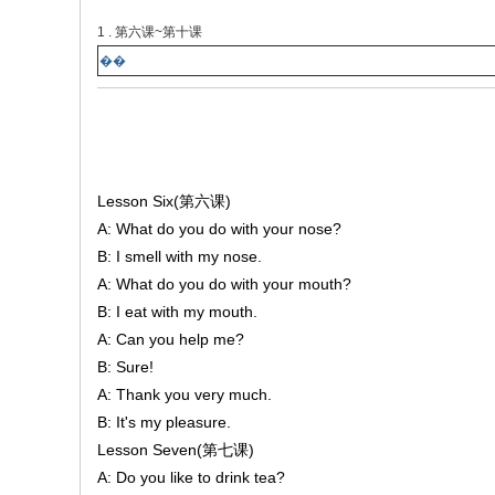
1 . 第六课~第十课
��
Lesson Six(第六课)
A: What do you do with your nose?
B: I smell with my nose.
A: What do you do with your mouth?
B: I eat with my mouth.
A: Can you help me?
B: Sure!
A: Thank you very much.
B: It's my pleasure.
Lesson Seven(第七课)
A: Do you like to drink tea?