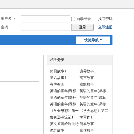
用户名
自动登录
找回密码
密码
立即注册
登录
快捷导航
相关分类
简易故事1
诡异故事1
童话故事1
寓言故事
有声有画
幽默故事
英语的童年(课标
英语的童年(课标
一上)
一下)
英语的童年(课标
英语的童年(课标
二上)
二下)
英语的童年(课标
英语的童年(课标
三上)
三下)
《学会思想》第一
《学会思想》第二
册 汉语
册
鲁宾逊漂流记1
学写作1
英文原著哈利波特
简易故事
1
诡异故事
童话故事