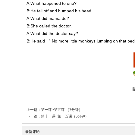
A:What happened to one?
B:He fell off and bumped his head.
A:What did mama do?
B:She called the doctor.
A:What did the doctor say?
B:He said：“ No more little monkeys jumping on that bed
上一篇：
第一课~第五课 （7分钟）
下一篇：
第十一课~第十五课（6分钟）
最新评论