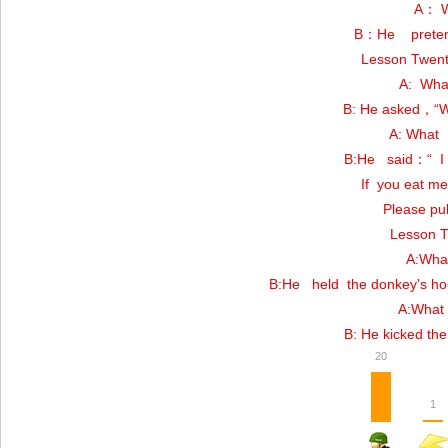
A： W
B：He pretend
Lesson Twe
A: What
B: He asked，“Wh
A: What 
B:He said：“ I 
If you eat me, th
Please pull i
Lesson 
A:What
B:He held the donkey's ho
A:What 
B: He kicked th
20
1