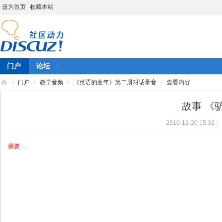
设为首页
收藏本站
门户
论坛
›
门户
›
教学音频
›
《英语的童年》第二册对话录音
›
查看内容
陈
故事 《
雷
2010-12-20 15:32
|
英
语
摘要
: ...