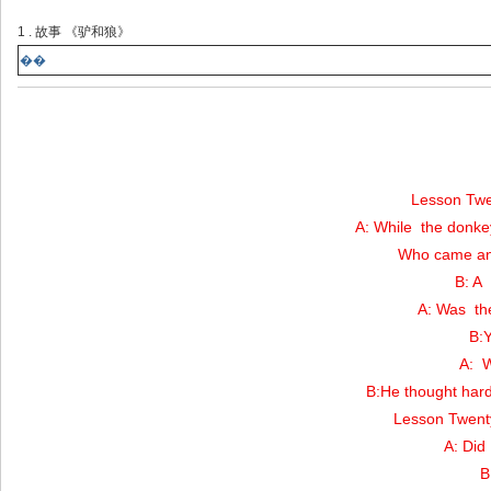
1 . 故事 《驴和狼》
��
Lesson T
A: While the donkey
Who came and sa
B: A
A: Was th
B:Y
A: 
B:He thought ha
Lesson Twe
A: Di
B