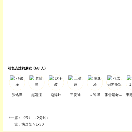
刚表态过的朋友 (
68 人
)
张铭泽
赵靖潼
赵泽岐
王骁迪
左逸泽
张雪娟老师新
康博
上一篇：
《云》 （2分钟）
下一篇：
快速复习1-30