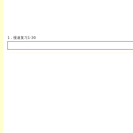
1 . 慢速复习1-30
英语