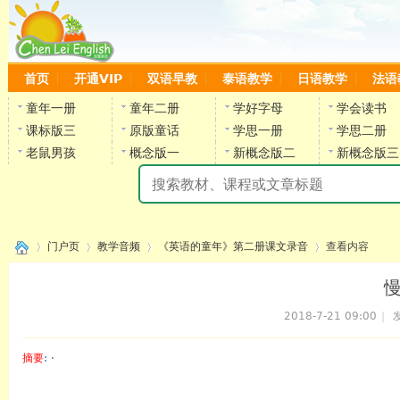
首页
开通VIP
双语早教
泰语教学
日语教学
法语
童年一册
童年二册
学好字母
学会读书
课标版三
原版童话
学思一册
学思二册
老鼠男孩
概念版一
新概念版二
新概念版三
陈
门户页
教学音频
《英语的童年》第二册课文录音
查看内容
慢
2018-7-21 09:00
|
发
›
›
›
›
摘要
: ·
陈雷