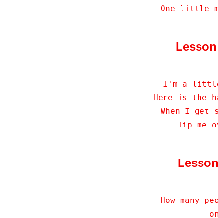
    One little 
Lesso
     I'm a littl
    Here is the h
    When I get s
    Tip me o
Lesso
    How many peo
    on