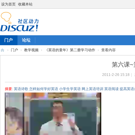
设为首页
收藏本站
门户
论坛
›
门户
›
教学视频
›
《英语的童年》第二册学习动作
›
查看内容
陈
第六课~
雷
2011-2-26 15:18
|
英
语
摘要
: 英语诗歌 怎样如何学好英语 小学生学英语 网上英语培训 英语阅读 提高英