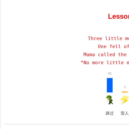
Less
    Three little m
    One fell of
    Mama called the 
    “No more little 
45
3
路过
雷人