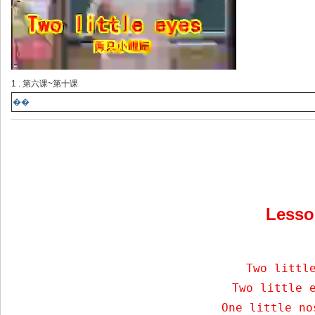
1 . 第六课~第十课
��
Less
    Two little
    Two little e
    One little no