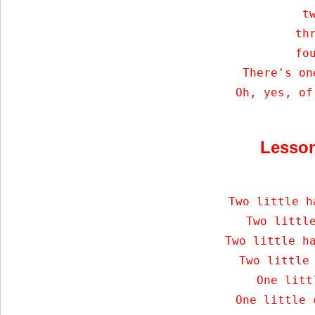
    tw
    thr
    fou
    There's on
    Oh, yes, of
Lesso
     Two little h
     Two little
     Two little ha
     Two little 
     One litt
     One little 