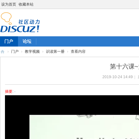
设为首页
收藏本站
门户
论坛
›
门户
›
教学视频
›
识读第一册
›
查看内容
陈
第十六课~
雷
2019-10-24 14:49
|
英
语
摘要
: ·