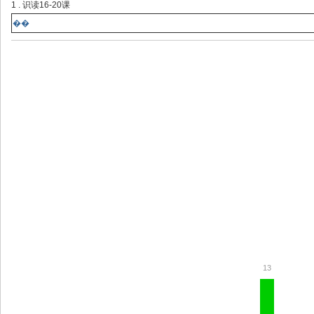
1 . 识读16-20课
��
13