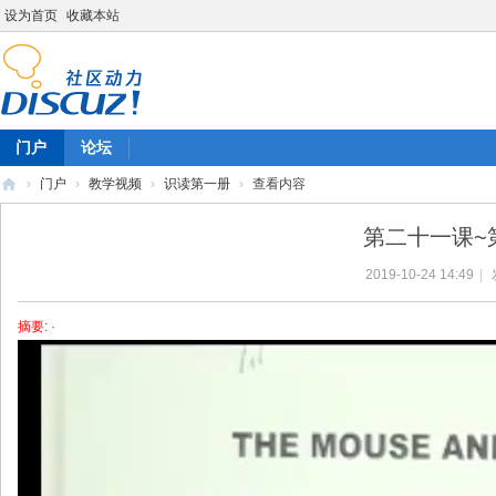
设为首页
收藏本站
门户
论坛
›
门户
›
教学视频
›
识读第一册
›
查看内容
陈
第二十一课~
雷
2019-10-24 14:49
|
英
语
摘要
: ·