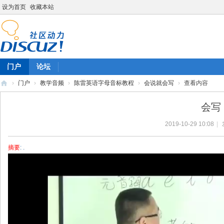
设为首页
收藏本站
门户
论坛
›
门户
›
教学音频
›
陈雷英语字母音标教程
›
会说就会写
›
查看内容
陈
会写 
雷
2019-10-29 10:08
|
英
语
摘要
: .