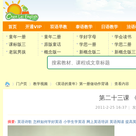
首页
开通VIP
双语早教
泰语教学
日语教学
法语
童年一册
童年二册
学好字母
学会读书
课标版三
原版童话
学思一册
学思二册
老鼠男孩
概念版一
新概念版二
新概念版三
陈
门户页
教学视频
《英语的童年》第一册做动作背诵
查看内容
第二十三课 《
2011-2-25 16:37
|
发
›
›
›
›
摘要
: 英语诗歌 怎样如何学好英语 小学生学英语 网上英语培训 英语阅读 提高
陈雷