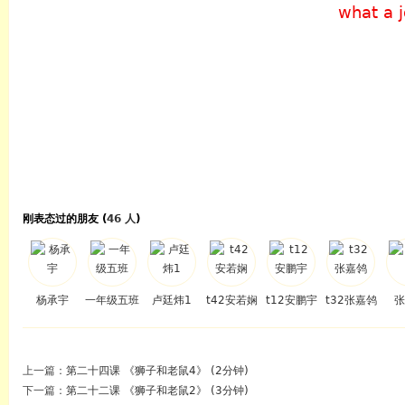
what a j
刚表态过的朋友 (
46 人
)
杨承宇
一年级五班
卢廷炜1
t42安若娴
t12安鹏宇
t32张嘉鸰
张
上一篇：
第二十四课 《狮子和老鼠4》 (2分钟)
下一篇：
第二十二课 《狮子和老鼠2》 (3分钟)