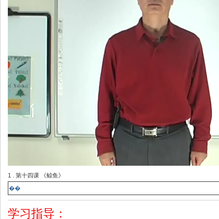
1 . 第十四课 《鲸鱼》
��
学习指导：